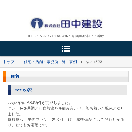
TEL.0857-53-1221 〒680-0874 鳥取県鳥取市叶135番地1
トップ
›
住宅・店舗・事務所 | 施工事例
›
yazuの家
住宅
yazuの家
八頭郡内にASJ物件が完成しました。
グレー色を基調とし自然塗料を組み合わせ、落ち着いた配色となり
ました。
屋根形状、平面プラン、内装仕上げ、器機備品にもこだわりがあ
り、とてもお洒落です。