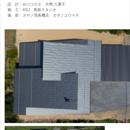
設 計：㈱ココロエ 片岡 八重子
施 工：ASJ 鳥取スタジオ
撮 影：カヤノ寫眞機店 カヤノユウイチ