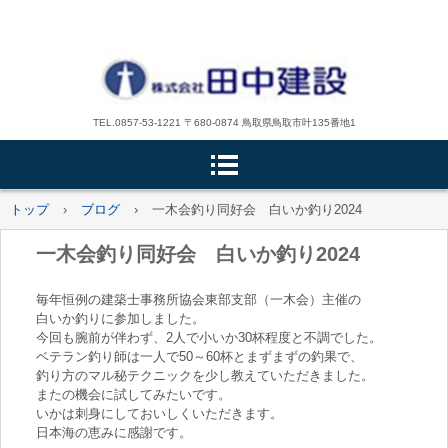
TEL.0857-53-1221 〒680-0874 鳥取県鳥取市叶135番地1
トップ
›
ブログ
›
一木会釣り同好会 白いか釣り2024
一木会釣り同好会 白いか釣り2024
毎年恒例の建築士事務所協会東部支部（一木会）主催の
白いか釣りに参加しました。
今回も腕前が伴わず、2人で小いか30杯程度と不調でした。
ベテラン釣り師は一人で50～60杯とまずまずの釣果で、
釣り方のマル秘テクニックを少し教えていただきました。
またの機会に試してみたいです。
いかは刺身にしておいしくいただきます。
日本海の恵みに感謝です。