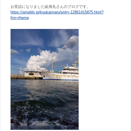
お世話になりました紘海丸さんのブログです。
https://ameblo.jp/koukaimaru/entry-12861415875.html?
frm=theme